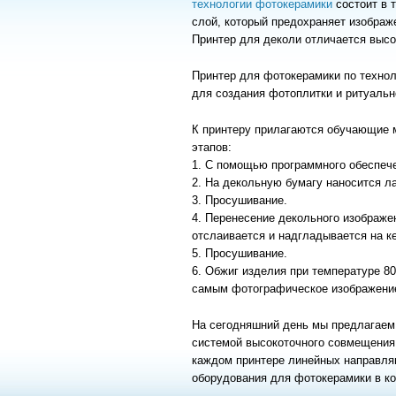
технологии фотокерамики
состоит в 
слой, который предохраняет изображ
Принтер для деколи отличается высо
Принтер для фотокерамики по техно
для создания фотоплитки и ритуальн
К принтеру прилагаются обучающие м
этапов:
1. С помощью программного обеспечен
2. На декольную бумагу наносится ла
3. Просушивание.
4. Перенесение декольного изображен
отслаивается и надгладывается на к
5. Просушивание.
6. Обжиг изделия при температуре 80
самым фотографическое изображени
На сегодняшний день мы предлагаем
системой высокоточного совмещения и
каждом принтере линейных направляю
оборудования для фотокерамики в ко