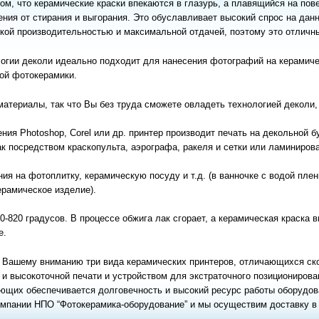
том, что керамические краски впекаются в глазурь, а плавящийся на по
ения от стирания и выгорания. Это обуславливает высокий спрос на дан
кой производительностью и максимальной отдачей, поэтому это отличны
логии деколи идеально подходит для нанесения фотографий на керамич
ой фотокерамики.
атериалы, так что Вы без труда сможете овладеть технологией деколи,
ия Photoshop, Corel или др. принтер производит печать на декольной б
к посредством краскопульта, аэрографа, ракеля и сетки или ламиниров
ия на фотоплитку, керамическую посуду и т.д. (в ванночке с водой пле
ерамическое изделие).
0-820 градусов. В процессе обжига лак сгорает, а керамическая краска в
е.
 Вашему вниманию три вида керамических принтеров, отличающихся ск
 высокоточной печати и устройством для экстраточного позиционировани
щих обеспечивается долговечность и высокий ресурс работы оборудов
мпании НПО “Фотокерамика-оборудование” и мы осуществим доставку в