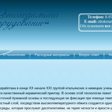
Телефон:
8-95
E-mail:
obokera
Обслуживаем
все
О технологиях
Расходные материалы
Вопрос ответ
Н
зработана в конце XX начале XXI группой итальянских и немецких учены
ти качественный керамический принтер. В основе этой технологии лежит
уточной бумажной основы и последующая ее фиксация при помощи темп
остный слой, посредством высокотемпературного обжига создается одно
реды, которая прослужит десятилетиями, не теряя четкости и яркости ц