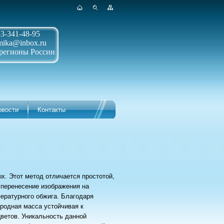
3-341-48-95
mika@inbox.ru
регионы России
овости
Контакты
х. Этот метод отличается простотой,
 перенесение изображения на
ературного обжига. Благодаря
родная масса устойчивая к
ветов. Уникальность данной